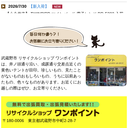
2026/7/30
【新入荷】
【小金井市】 TWINBIRD ツインバード 電子レンジ DR-F282 入荷
しました！
2026/7/28
【新入荷】
【西東京市】Rinnai リンナイ 都市ガス用ガステーブル KG67BEL
入荷しました！
2026/7/26
【新入荷】
武蔵野市 リサイクルショップ ワンポイント
【三鷹市】 HUMMER ハマー 20x3.0 折畳み自転車 FDB206FAT 入
は、井ノ頭通り沿い、成蹊通り交差点近くの
荷しました！
黄色いテントが目印。珍しいもの、見たこと
2026/7/24
【新入荷】
がないものおもしろいもの、うちに以前あっ
【武蔵野市】Rinnai リンナイ 都市ガス用ガステーブル
たもの、色々なものがあります。お近くにお
KG35NGRL 入荷しました！
越しの際はぜひ、お立寄りください。
2026/7/22
【新入荷】
【練馬区】TOSHIBA 東芝 3合IH炊飯器 RC-5XN 入荷しました！
2026/7/20
【新入荷】
〒180-0006 東京都武蔵野市中町2-28-7
【杉並区】Rinnai リンナイ 都市ガス用ガステーブル KG35NBKR
入荷しました！