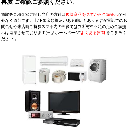
再度 ご確認ご参照ください。
買取等見積金額に関し当店の方針は
現物商品を見てから金額提示
が例
外なく原則です。上/下限金額提示がある他店もありますが
電話でのお
問合せや来店時ご持参スマホ内の画像では判断材料不足のため金額提
示は遠慮させております(当店ホームページ"
よくある質問
"をご参照く
ださい)。