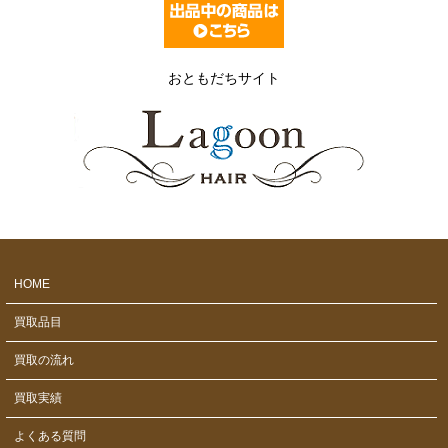
入荷しました！
2026/7/6
【新入荷】
【小金井市】ZEPEAL 電響社 CDラジオ DCR-D210 入荷しまし
おともだちサイト
た！
2026/7/4
【新入荷】
【西東京市】Paloma パロマ 都市ガス用ガステーブル IC-
S807KHA-2R 入荷しました！
2026/7/2
【新入荷】
【三鷹市】Cycle Spot ディスイズ 26インチ シティサイクル
U26HDR 入荷しました！
2026/6/30
【新入荷】
HOME
【武蔵野市】Paloma パロマ 都市ガス用ガステーブル IC-S37-2R
入荷しました！
買取品目
2026/6/28
【新入荷】
買取の流れ
【練馬区】aiwa アイワ ポケットラジオ CR-AS77 入荷しました！
買取実績
2026/6/26
【新入荷】
【杉並区】Paloma パロマ 都市ガス用ガステーブル IC-N86B-1R
よくある質問