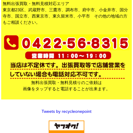
無料出張買取・無料見積対応エリア
2026/7/18
【新入荷】
東京都23区、武蔵野市、三鷹市、調布市、府中市、小金井市、国分
【小金井市】 BRIDESTONE ブリヂストン 27インチ クロスバイク
寺市、国立市、西東京市、東久留米市、小平市 その他の地域の方
TB-486 入荷しました！
もご相談ください。
2026/7/16
【新入荷】
【西東京市】Rinnai リンナイ 都市ガス用ガステーブル KG34NBKL
入荷しました！
2026/7/14
【新入荷】
【三鷹市】SHARP シャープ 2ドア冷蔵庫 SJ-D15P 入荷しまし
た！
2026/7/12
【新入荷】
無料出張買取・無料見積りのご依頼は
【武蔵野市】Paloma パロマ 都市ガス用ガステーブル IC-S37-R 入
画像をタップすると電話することが出来ます。
荷しました！
2026/7/10
【新入荷】
【練馬区】YAMAZEN 山善 電子レンジ YRB-177 入荷しました！
Tweets by recycleonepoint
2026/7/8
【新入荷】
【杉並区】Paloma パロマ 都市ガス用ガステーブル IC-S86BM-2R